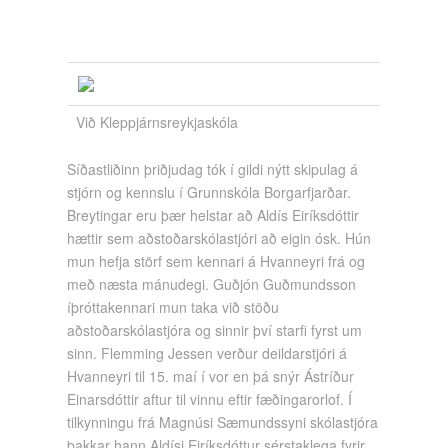
Við Kleppjárnsreykjaskóla
Síðastliðinn þriðjudag tók í gildi nýtt skipulag á
stjórn og kennslu í Grunnskóla Borgarfjarðar.
Breytingar eru þær helstar að Aldís Eiríksdóttir
hættir sem aðstoðarskólastjóri að eigin ósk. Hún
mun hefja störf sem kennari á Hvanneyri frá og
með næsta mánudegi. Guðjón Guðmundsson
íþróttakennari mun taka við stöðu
aðstoðarskólastjóra og sinnir því starfi fyrst um
sinn. Flemming Jessen verður deildarstjóri á
Hvanneyri til 15. maí í vor en þá snýr Ástríður
Einarsdóttir aftur til vinnu eftir fæðingarorlof. Í
tilkynningu frá Magnúsi Sæmundssyni skólastjóra
þakkar hann Aldísi Eiríksdóttur sérstaklega fyrir