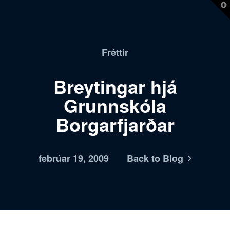
T
t
W
Fréttir
Breytingar hjá
Grunnskóla
Borgarfjarðar
febrúar 19, 2009
Back to Blog