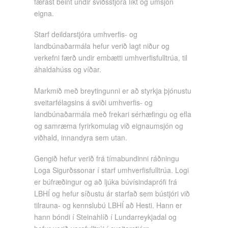
færast beint undir sviðsstjóra líkt og umsjón
eigna.
Starf deildarstjóra umhverfis- og
landbúnaðarmála hefur verið lagt niður og
verkefni færð undir embætti umhverfisfulltrúa, til
áhaldahúss og víðar.
Markmið með breytingunni er að styrkja þjónustu
sveitarfélagsins á sviði umhverfis- og
landbúnaðarmála með frekari sérhæfingu og efla
og samræma fyrirkomulag við eignaumsjón og
viðhald, innandyra sem utan.
Gengið hefur verið frá tímabundinni ráðningu
Loga Sigurðssonar í starf umhverfisfulltrúa. Logi
er búfræðingur og að ljúka búvísindaprófi frá
LBHÍ og hefur síðustu ár starfað sem bústjóri við
tilrauna- og kennslubú LBHÍ að Hesti. Hann er
hann bóndi í Steinahlíð í Lundarreykjadal og