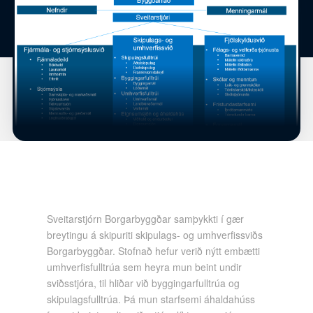
Sveitarstjórn Borgarbyggðar samþykkti í gær
breytingu á skipuriti skipulags- og umhverfissviðs
Borgarbyggðar. Stofnað hefur verið nýtt embætti
umhverfisfulltrúa sem heyra mun beint undir
sviðsstjóra, til hliðar við byggingarfulltrúa og
skipulagsfulltrúa. Þá mun starfsemi áhaldahúss