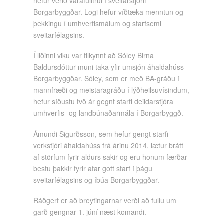
hefur verið varafulltrúi í sveitarstjórn
Borgarbyggðar. Logi hefur víðtæka menntun og
þekkingu í umhverfismálum og starfsemi
sveitarfélagsins.
Í liðinni viku var tilkynnt að Sóley Birna
Baldursdóttur muni taka yfir umsjón áhaldahúss
Borgarbyggðar. Sóley, sem er með BA-gráðu í
mannfræði og meistaragráðu í lýðheilsuvísindum,
hefur síðustu tvö ár gegnt starfi deildarstjóra
umhverfis- og landbúnaðarmála í Borgarbyggð.
Ámundi Sigurðsson, sem hefur gengt starfi
verkstjóri áhaldahúss frá árinu 2014, lætur brátt
af störfum fyrir aldurs sakir og eru honum færðar
bestu þakkir fyrir afar gott starf í þágu
sveitarfélagsins og íbúa Borgarbyggðar.
Ráðgert er að breytingarnar verði að fullu um
garð gengnar 1. júní næst komandi.