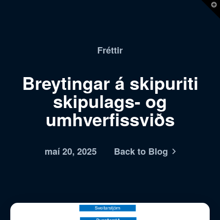
T
t
W
Fréttir
Breytingar á skipuriti
skipulags- og
umhverfissviðs
maí 20, 2025
Back to Blog