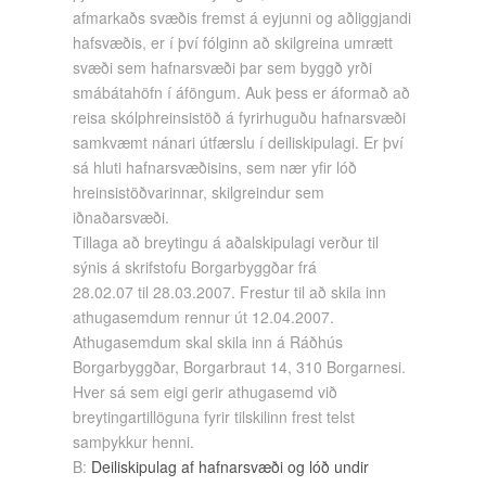
afmarkaðs svæðis fremst á eyjunni og aðliggjandi
hafsvæðis, er í því fólginn að skilgreina umrætt
svæði sem hafnarsvæði þar sem byggð yrði
smábátahöfn í áföngum. Auk þess er áformað að
reisa skólphreinsistöð á fyrirhuguðu hafnarsvæði
samkvæmt nánari útfærslu í deiliskipulagi. Er því
sá hluti hafnarsvæðisins, sem nær yfir lóð
hreinsistöðvarinnar, skilgreindur sem
iðnaðarsvæði.
Tillaga að breytingu á aðalskipulagi verður til
sýnis á skrifstofu Borgarbyggðar frá
28.02.07 til 28.03.2007. Frestur til að skila inn
athugasemdum rennur út 12.04.2007.
Athugasemdum skal skila inn á Ráðhús
Borgarbyggðar, Borgarbraut 14, 310 Borgarnesi.
Hver sá sem eigi gerir athugasemd við
breytingartillöguna fyrir tilskilinn frest telst
samþykkur henni.
B:
Deiliskipulag af hafnarsvæði og lóð undir