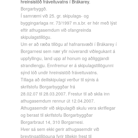
hreinsistöð fráveituvatns í Brákarey
,
Borgarbyggð.
Í samræmi við 25. gr. skipulags- og
byggingarlaga nr. 73/1997 m.s.br. er hér með lýst
eftir athugasemdum við ofangreinda
skipulagstillögu.
Um er að ræða tillögu af hafnarsvæði í Brákarey í
Borgarnesi sem nær yfir núverandi viðlegukant á
uppfyllingu, land upp af honum og aðliggjandi
strandlengju. Ennfremur er á skipulagstillögunni
sýnd lóð undir hreinsistöð fráveituvatns.
Tillaga að deiliskipulagi verður til sýnis á
skrifstofu Borgarbyggðar frá
28.02.07 til 28.03.2007. Frestur til að skila inn
athugasemdum rennur út 12.04.2007.
Athugasemdir við skipulagið skulu vera skriflegar
og berast til skrifstofu Borgarbyggðar
Borgarbraut 14, 310 Borgarnesi.
Hver sá sem ekki gerir athugasemdir við
breytingatillöguna fyrir tiltekin frest til