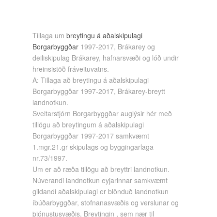
Tillaga um
breytingu á aðalskipulagi
Borgarbyggðar
1997-2017, Brákarey og
deiliskipulag Brákarey, hafnarsvæði og lóð undir
hreinsistöð fráveituvatns.
A: Tillaga að breytingu á aðalskipulagi
Borgarbyggðar 1997-2017, Brákarey-breytt
landnotkun.
Sveitarstjórn Borgarbyggðar auglýsir hér með
tillögu að breytingum á aðalskipulagi
Borgarbyggðar 1997-2017 samkvæmt
1.mgr.21.gr skipulags og byggingarlaga
nr.73/1997.
Um er að ræða tillögu að breyttri landnotkun.
Núverandi landnotkun eyjarinnar samkvæmt
gildandi aðalskipulagi er blönduð landnotkun
íbúðarbyggðar, stofnanasvæðis og verslunar og
þjónustusvæðis. Breytingin , sem nær til