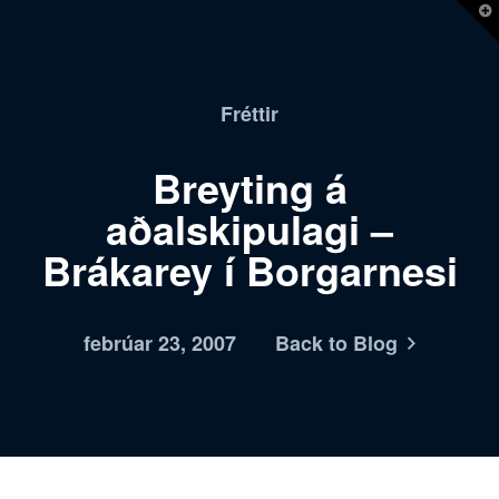
T
t
W
Fréttir
Breyting á
aðalskipulagi –
Brákarey í Borgarnesi
febrúar 23, 2007
Back to Blog