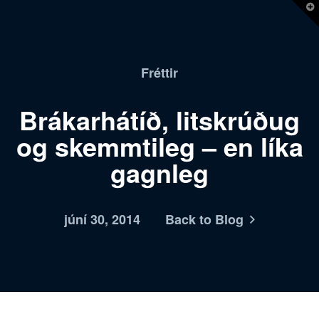
T
t
W
Fréttir
Brákarhátíð, litskrúðug
og skemmtileg – en líka
gagnleg
júní 30, 2014
Back to Blog