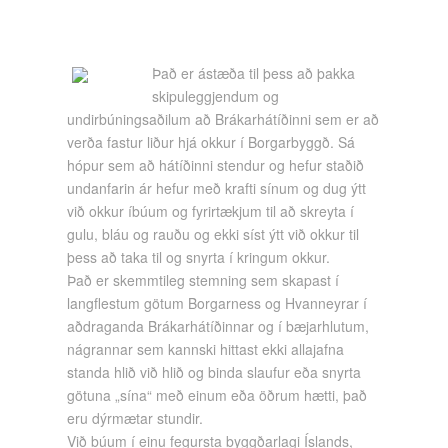
Það er ástæða til þess að þakka
skipuleggjendum og
undirbúningsaðilum að Brákarhátíðinni sem er að
verða fastur liður hjá okkur í Borgarbyggð. Sá
hópur sem að hátíðinni stendur og hefur staðið
undanfarin ár hefur með krafti sínum og dug ýtt
við okkur íbúum og fyrirtækjum til að skreyta í
gulu, bláu og rauðu og ekki síst ýtt við okkur til
þess að taka til og snyrta í kringum okkur.
Það er skemmtileg stemning sem skapast í
langflestum götum Borgarness og Hvanneyrar í
aðdraganda Brákarhátíðinnar og í bæjarhlutum,
nágrannar sem kannski hittast ekki allajafna
standa hlið við hlið og binda slaufur eða snyrta
götuna „sína“ með einum eða öðrum hætti, það
eru dýrmætar stundir.
Við búum í einu fegursta byggðarlagi Íslands,