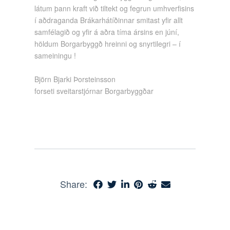
látum þann kraft við tiltekt og fegrun umhverfisins
í aðdraganda Brákarhátíðinnar smitast yfir allt
samfélagið og yfir á aðra tíma ársins en júní,
höldum Borgarbyggð hreinni og snyrtilegri – í
sameiningu !
Björn Bjarki Þorsteinsson
forseti sveitarstjórnar Borgarbyggðar
Share: