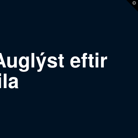
T
t
W
uglýst eftir
la