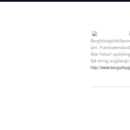
Borgfirðingahátíðarin
júní. Framkvæmdaraðil
Allar frekari upplýsi
Sjá einnig auglýsingu
http://www.borgarbyg