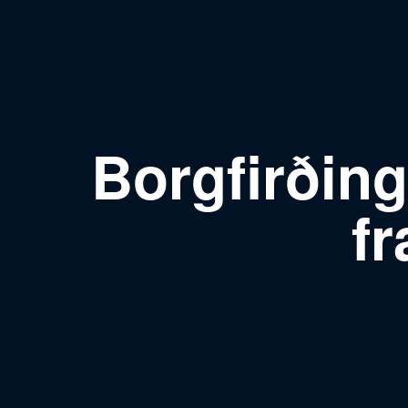
Borgfirðing
f