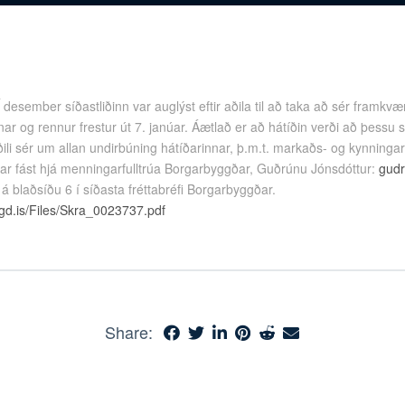
Í desember síðastliðinn var auglýst eftir aðila til að taka að sér fram
nar og rennur frestur út 7. janúar. Áætlað er að hátíðin verði að þessu s
i sér um allan undirbúning hátíðarinnar, þ.m.t. markaðs- og kynningars
ngar fást hjá menningarfulltrúa Borgarbyggðar, Guðrúnu Jónsdóttur:
gudr
 á blaðsíðu 6 í síðasta fréttabréfi Borgarbyggðar.
gd.is/Files/Skra_0023737.pdf
Share: