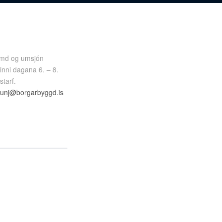
kvæmd og umsjón
inni dagana 6. – 8.
tarf.
unj@borgarbyggd.is