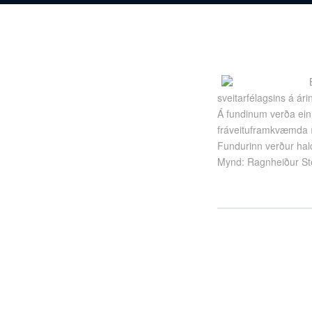
sveitarfélagsins á ár
Á fundinum verða einn
fráveituframkvæmda í
Fundurinn verður hal
Mynd: Ragnheiður Ste