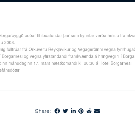
Borgarbyggð boðar til íbúafundar þar sem kynntar verða helstu framk
inu 2008.
ig fulltrúar frá Orkuveitu Reykjavíkur og Vegagerðinni vegna fyrirhuga
 Borgarnesi og vegna yfirstandandi framkvæmda á hringvegi 1 í Borgar
dinn mánudaginn 17. mars næstkomandi kl. 20:30 á Hótel Borgarnesi.
fánsdóttir
Share: