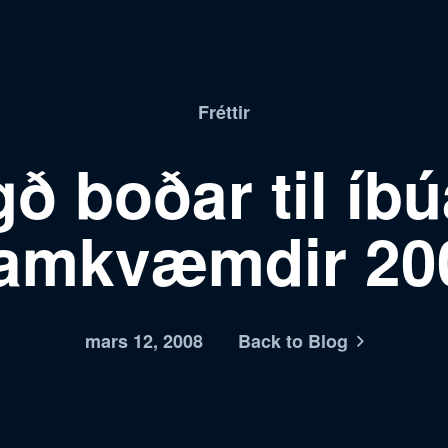
Fréttir
ð boðar til íb
ramkvæmdir 20
mars 12, 2008
Back to Blog