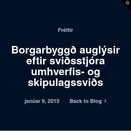
T
t
W
Fréttir
Borgarbyggð auglýsir
eftir sviðsstjóra
umhverfis- og
skipulagssviðs
janúar 9, 2015
Back to Blog