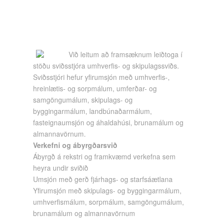
Við leitum að framsæknum leiðtoga í
stöðu sviðsstjóra umhverfis- og skipulagssviðs.
Sviðsstjóri hefur yfirumsjón með umhverfis-,
hreinlætis- og sorpmálum, umferðar- og
samgöngumálum, skipulags- og
byggingarmálum, landbúnaðarmálum,
fasteignaumsjón og áhaldahúsi, brunamálum og
almannavörnum.
Verkefni og ábyrgðarsvið
Ábyrgð á rekstri og framkvæmd verkefna sem
heyra undir sviðið
Umsjón með gerð fjárhags- og starfsáætlana
Yfirumsjón með skipulags- og byggingarmálum,
umhverfismálum, sorpmálum, samgöngumálum,
brunamálum og almannavörnum