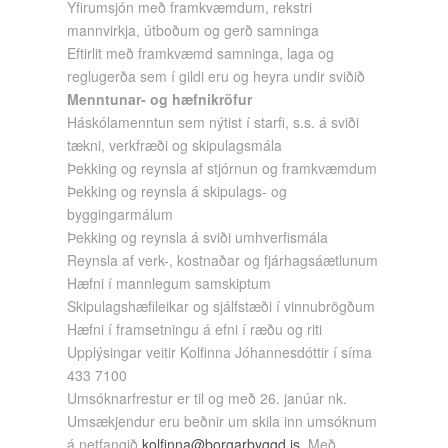
Yfirumsjón með framkvæmdum, rekstri
mannvirkja, útboðum og gerð samninga
Eftirlit með framkvæmd samninga, laga og
reglugerða sem í gildi eru og heyra undir sviðið
Menntunar- og hæfnikröfur
Háskólamenntun sem nýtist í starfi, s.s. á sviði
tækni, verkfræði og skipulagsmála
Þekking og reynsla af stjórnun og framkvæmdum
Þekking og reynsla á skipulags- og
byggingarmálum
Þekking og reynsla á sviði umhverfismála
Reynsla af verk-, kostnaðar og fjárhagsáætlunum
Hæfni í mannlegum samskiptum
Skipulagshæfileikar og sjálfstæði í vinnubrögðum
Hæfni í framsetningu á efni í ræðu og riti
Upplýsingar veitir Kolfinna Jóhannesdóttir í síma
433 7100
Umsóknarfrestur er til og með 26. janúar nk.
Umsækjendur eru beðnir um skila inn umsóknum
á netfangið
kolfinna@borgarbyggd.is
. Með