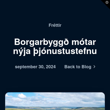
T
t
W
Fréttir
Borgarbyggð mótar
nýja þjónustustefnu
september 30, 2024
Back to Blog