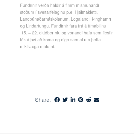
Fundirnir verða haldir á fimm mismunandi
stöðum í sveitarfélaginu þ.e. Hjálmakletti,
Landbúnaðarháskólanum, Logalandi, Þinghamri
og Lindartungu. Fundirnir fara frá á tímabilinu
15. – 22. október nk. og vonandi hafa sem flestir
tök á því að koma og eiga samtal um þetta
mikilvæga málefni.
Share: