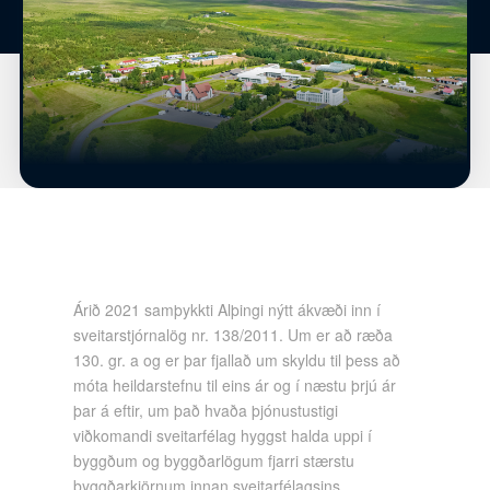
Árið 2021 samþykkti Alþingi nýtt ákvæði inn í
sveitarstjórnalög nr. 138/2011. Um er að ræða
130. gr. a og er þar fjallað um skyldu til þess að
móta heildarstefnu til eins ár og í næstu þrjú ár
þar á eftir, um það hvaða þjónustustigi
viðkomandi sveitarfélag hyggst halda uppi í
byggðum og byggðarlögum fjarri stærstu
byggðarkjörnum innan sveitarfélagsins.