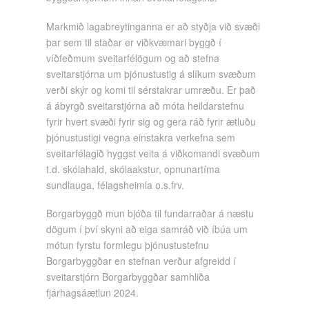
Markmið lagabreytinganna er að styðja við svæði
þar sem til staðar er viðkvæmari byggð í
víðfeðmum sveitarfélögum og að stefna
sveitarstjórna um þjónustustig á slíkum svæðum
verði skýr og komi til sérstakrar umræðu. Er það
á ábyrgð sveitarstjórna að móta heildarstefnu
fyrir hvert svæði fyrir sig og gera ráð fyrir ætluðu
þjónustustigi vegna einstakra verkefna sem
sveitarfélagið hyggst veita á viðkomandi svæðum
t.d. skólahald, skólaakstur, opnunartíma
sundlauga, félagsheimla o.s.frv.
Borgarbyggð mun bjóða til fundarraðar á næstu
dögum í því skyni að eiga samráð við íbúa um
mótun fyrstu formlegu þjónustustefnu
Borgarbyggðar en stefnan verður afgreidd í
sveitarstjórn Borgarbyggðar samhliða
fjárhagsáætlun 2024.