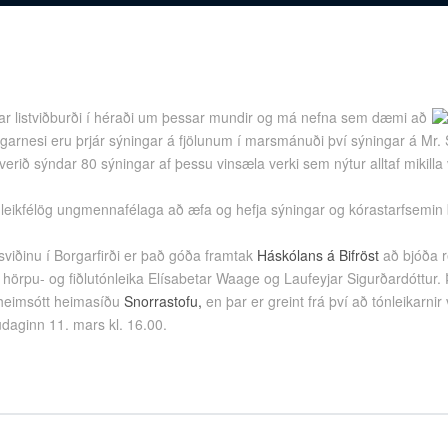
ar listviðburði í héraði um þessar mundir og má nefna sem dæmi að
garnesi eru þrjár sýningar á fjölunum í marsmánuði því sýningar á Mr. 
 verið sýndar 80 sýningar af þessu vinsæla verki sem nýtur alltaf mikilla
ru leikfélög ungmennafélaga að æfa og hefja sýningar og kórastarfsemin
sviðinu í Borgarfirði er það góða framtak
Háskólans á Bifröst
að bjóða r
r, hörpu- og fiðlutónleika Elísabetar Waage og Laufeyjar Sigurðardóttur.
heimsótt heimasíðu
Snorrastofu,
en þar er greint frá því að tónleikarnir 
daginn 11. mars kl. 16.00.