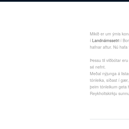
Mikið er um ýmis kon
í
Landnámssetri
í Bor
hafnar aftur. Nú hafa
Þessu til viðbótar e
sé nefnt.
Meðal nýjunga á lista
tónleika, síðast í gæ
þeim tónleikum geta 
Reykholtskirkju sunnu