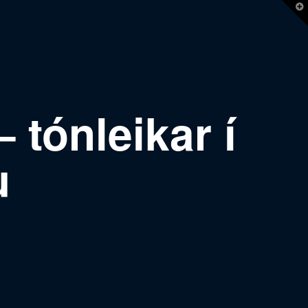
T
t
W
 tónleikar í
u