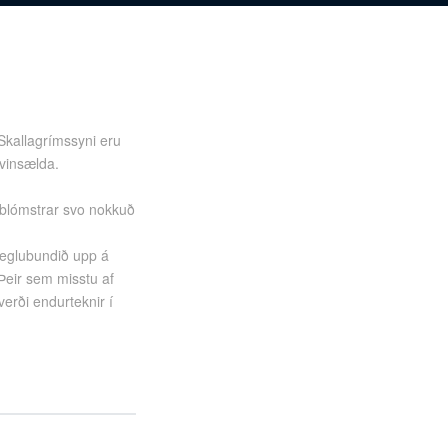
Skallagrímssyni eru
 vinsælda.
 blómstrar svo nokkuð
eglubundið upp á
 Þeir sem misstu af
verði endurteknir í