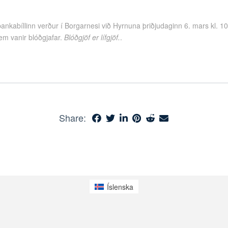
ankabíllinn verður í Borgarnesi við Hyrnuna þriðjudaginn 6. mars kl. 10.
sem vanir blóðgjafar.
Blóðgjöf er lífgjöf.
.
Share:
Íslenska