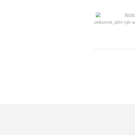
Blóðb
velkomnir, jafnt nýir 