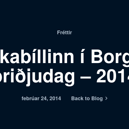
Fréttir
abíllinn í Bor
þriðjudag – 201
febrúar 24, 2014
Back to Blog