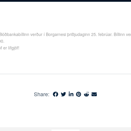
Blóðbankabíllinn verður í Borgarnesi þriðjudaginn 25. febrúar. Bíllinn ve
00.
 er lífgjöf!
Share: