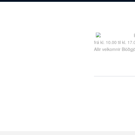
frá kl. 10.00 til kl. 17.
Allir velkomnir Blóðgjöf