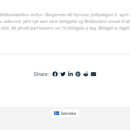
Blóðbankabíllinn verður í Borgarnesi við Hyrnuna, þriðjudaginn 5. apríl
ru velkomnir, jafnt nýir sem vanir blóðgjafar og Blóðbankinn vonast til að 
 blóð. Að jafnaði þarf bankinn um 70 blóðgjafa á dag.
Blóðgjöf er lífgjöf
Share:
Íslenska