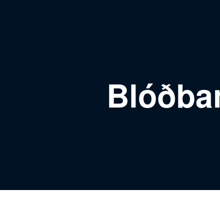
Blóðban