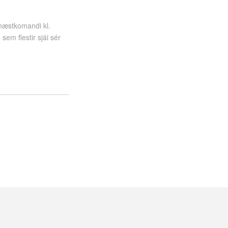
 næstkomandi kl.
sem flestir sjái sér
.