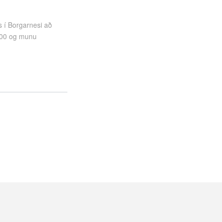
 í Borgarnesi að
7.00 og munu