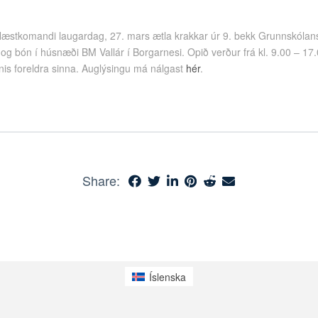
æstkomandi laugardag, 27. mars ætla krakkar úr 9. bekk Grunnskólans
 og bón í húsnæði BM Vallár í Borgarnesi. Opið verður frá kl. 9.00 – 1
innis foreldra sinna. Auglýsingu má nálgast
hér
.
Share:
Íslenska