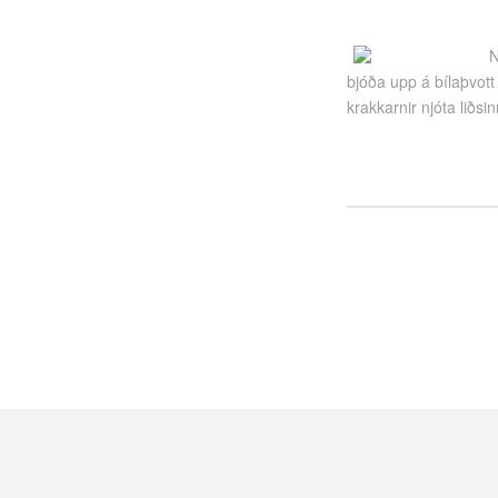
N
bjóða upp á bílaþvott
krakkarnir njóta liðs