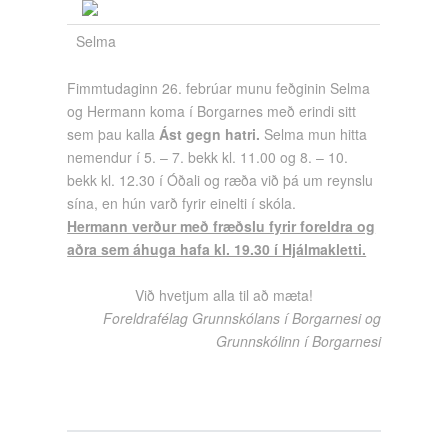
Selma
Fimmtudaginn 26. febrúar munu feðginin Selma
og Hermann koma í Borgarnes með erindi sitt
sem þau kalla
Ást gegn hatri.
Selma mun hitta
nemendur í 5. – 7. bekk kl. 11.00 og 8. – 10.
bekk kl. 12.30 í Óðali og ræða við þá um reynslu
sína, en hún varð fyrir einelti í skóla.
Hermann verður með fræðslu fyrir foreldra og
aðra sem áhuga hafa kl. 19.30 í Hjálmakletti.
Við hvetjum alla til að mæta!
Foreldrafélag Grunnskólans í Borgarnesi og
Grunnskólinn í Borgarnesi