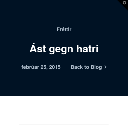
T
t
W
Fréttir
Ást gegn hatri
febrúar 25, 2015
Back to Blog