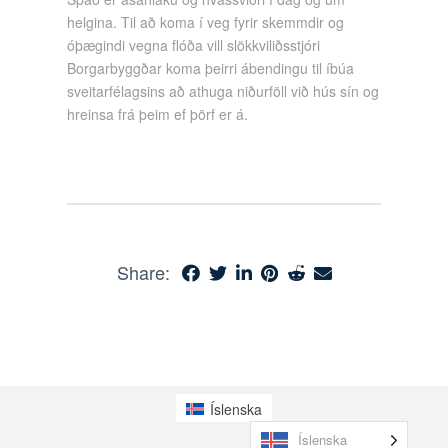
helgina. Til að koma í veg fyrir skemmdir og
óþægindi vegna flóða vill slökkviliðsstjóri
Borgarbyggðar koma þeirri ábendingu til íbúa
sveitarfélagsins að athuga niðurföll við hús sín og
hreinsa frá þeim ef þörf er á.
Share:
Íslenska
Íslenska