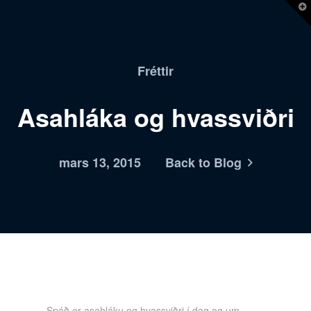
T
t
W
Fréttir
Asahláka og hvassviðri
mars 13, 2015
Back to Blog
Spáð er asahláku og hvassviðri í dag og um