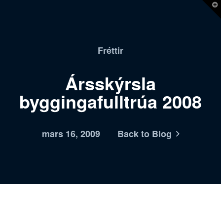
T
t
W
Fréttir
Ársskýrsla
byggingafulltrúa 2008
mars 16, 2009
Back to Blog