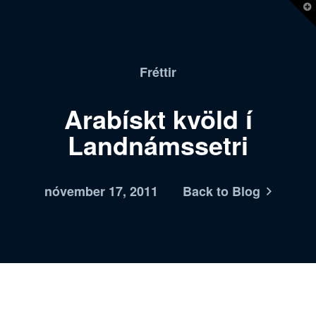
T
t
W
Fréttir
Arabískt kvöld í
Landnámssetri
nóvember 17, 2011
Back to Blog