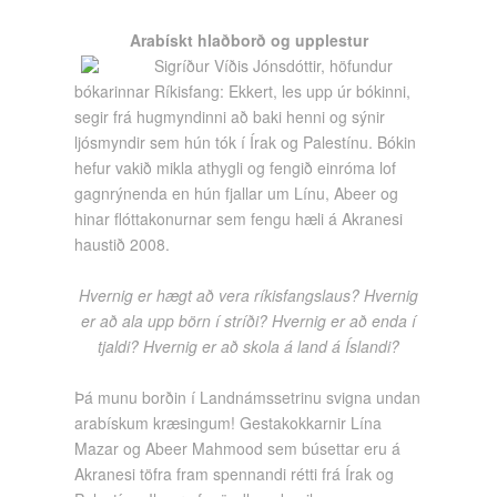
Arabískt hlaðborð og upplestur
Sigríður Víðis Jónsdóttir, höfundur
bókarinnar Ríkisfang: Ekkert, les upp úr bókinni,
segir frá hugmyndinni að baki henni og sýnir
ljósmyndir sem hún tók í Írak og Palestínu. Bókin
hefur vakið mikla athygli og fengið einróma lof
gagnrýnenda en hún fjallar um Línu, Abeer og
hinar flóttakonurnar sem fengu hæli á Akranesi
haustið 2008.
Hvernig er hægt að vera ríkisfangslaus? Hvernig
er að ala upp börn í stríði? Hvernig er að enda í
tjaldi? Hvernig er að skola á land á Íslandi?
Þá munu borðin í Landnámssetrinu svigna undan
arabískum kræsingum! Gestakokkarnir Lína
Mazar og Abeer Mahmood sem búsettar eru á
Akranesi töfra fram spennandi rétti frá Írak og