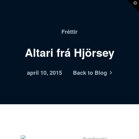
T
t
W
Fréttir
Altari frá Hjörsey
apríl 10, 2015
Back to Blog
Byggðasafni