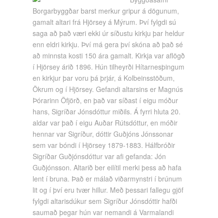
Borgarbyggðar barst merkur gripur á dögunum,
gamalt altari frá Hjörsey á Mýrum. Því fylgdi sú
saga að það væri ekki úr síðustu kirkju þar heldur
enn eldri kirkju. Því má gera því skóna að það sé
að minnsta kosti 150 ára gamalt. Kirkja var aflögð
í Hjörsey árið 1896. Hún tilheyrði Hítarnesþingum
en kirkjur þar voru þá þrjár, á Kolbeinsstöðum,
Ökrum og í Hjörsey. Gefandi altarsins er Magnús
Þórarinn Öfjörð, en það var síðast í eigu móður
hans, Sigríðar Jónsdóttur miðils. Á fyrri hluta 20.
aldar var það í eigu Auðar Rútsdóttur, en móðir
hennar var Sigríður, dóttir Guðjóns Jónssonar
sem var bóndi í Hjörsey 1879-1883. Hálfbróðir
Sigríðar Guðjónsdóttur var afi gefanda: Jón
Guðjónsson. Altarið ber eilítil merki þess að hafa
lent í bruna. Það er málað viðarmynstri í brúnum
lit og í því eru tvær hillur. Með þessari fallegu gjöf
fylgdi altarisdúkur sem Sigríður Jónsdóttir hafði
saumað þegar hún var nemandi á Varmalandi