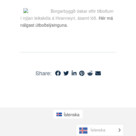
Borgarbyggð óskar eftir tilboðum
í nýjan leikskóla á Hvanneyri, ásamt lóð.
Hér má
nálgast útboðslýsinguna.
Share:
Íslenska
Íslenska