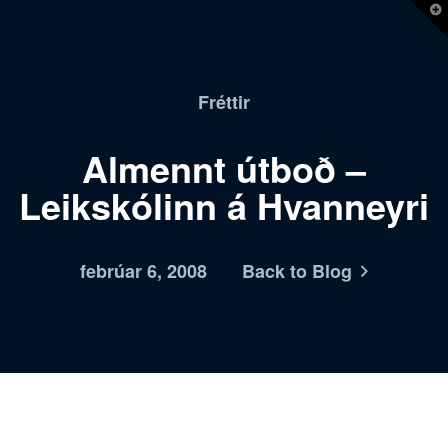
T
t
W
Fréttir
Almennt útboð –
Leikskólinn á Hvanneyri
febrúar 6, 2008
Back to Blog