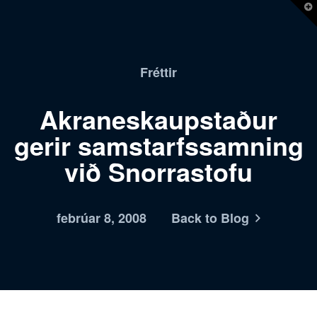
T
t
W
Fréttir
Akraneskaupstaður
gerir samstarfssamning
við Snorrastofu
febrúar 8, 2008
Back to Blog