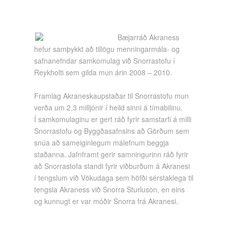
Bæjarráð Akraness
hefur samþykkt að tillögu menningarmála- og
safnanefndar samkomulag við Snorrastofu í
Reykholti sem gilda mun árin 2008 – 2010.
Framlag Akraneskaupstaðar til Snorrastofu mun
verða um 2,3 milljónir í heild sinni á tímabilinu.
Í samkomulaginu er gert ráð fyrir samstarfi á milli
Snorrastofu og Byggðasafnsins að Görðum sem
snúa að sameiginlegum málefnum beggja
staðanna. Jafnframt gerir samningurinn ráð fyrir
að Snorrastofa standi fyrir viðburðum á Akranesi
í tengslum við Vökudaga sem höfði sérstaklega til
tengsla Akraness við Snorra Sturluson, en eins
og kunnugt er var móðir Snorra frá Akranesi.