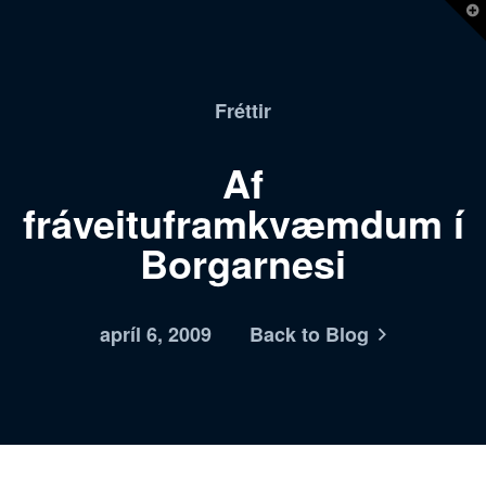
T
t
W
Fréttir
Af
fráveituframkvæmdum í
Borgarnesi
apríl 6, 2009
Back to Blog