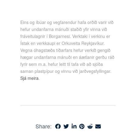
Eins og íbúar og vegfarendur hafa orðið varir við
hefur undanfarna mánuði staðið yfir vinna við
fráveitulagnir í Borgarnesi. Verktaki í verkinu er
Ístak en verkkaupi er Orkuveita Reykjavíkur.
Vegna óhagstæðs tíðarfars hefur verkið gengið
hægar undanfarna mánuði en áætlanir gerðu ráð
fyrir sem m.a. hefur leitt til tafa við að sjóða
saman plastpípur og vinnu við jarðvegsfyllingar.
Sjá meira
.
Share: