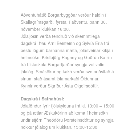
Aðventuhátíð Borgarbyggðar verður haldin í
Skallagrímsgarði, fyrsta í aðventu, þann 30.
nóvember klukkan 16:00.
Jólaljósin verða tendruð við skemmtilega
dagskrá. Þau Árni Beinteinn og Sylvía Erla frá
bestu lögum barnanna mæta, jólasveinar kíkja í
heimsókn, Kristbjörg Ragney og Guðrún Katrín
frá Listaskóla Borgarfjarðar syngja vel valin
jólalög. Smákökur og kakó verða svo auðvitað á
sínum stað ásamt jólamarkaði Öldunnar.
Kynnir verður Sigríður Ásta Olgeirsdóttir.
Dagskrá í Safnahúsi:
Jólaföndur fyrir fjölskylduna frá kl. 13:00 – 15:00
og þá ætlar Æskukórinn að koma í heimsókn
undir stjórn Theódóru Þorsteinsdóttur og syngja
nokkur jólalög um klukkan. 15:00-15:30.