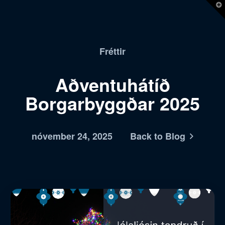
T
t
W
Fréttir
Aðventuhátíð
Borgarbyggðar 2025
nóvember 24, 2025
Back to Blog