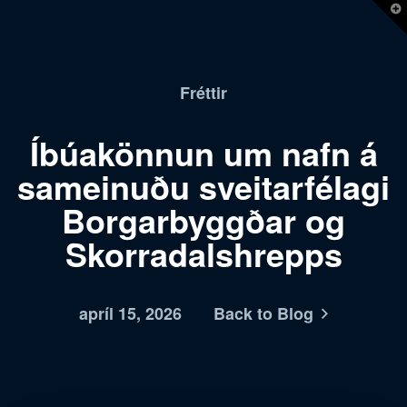
T
t
W
Fréttir
Íbúakönnun um nafn á
sameinuðu sveitarfélagi
Borgarbyggðar og
Skorradalshrepps
apríl 15, 2026
Back to Blog