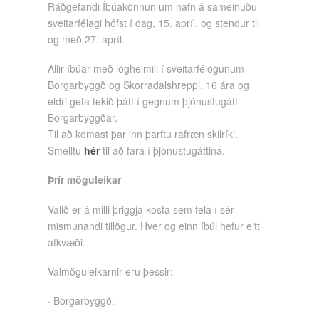
Ráðgefandi Íbúakönnun um nafn á sameinuðu
sveitarfélagi hófst í dag, 15. apríl, og stendur til
og með 27. apríl.
Allir íbúar með lögheimili í sveitarfélögunum
Borgarbyggð og Skorradalshreppi, 16 ára og
eldri geta tekið þátt í gegnum þjónustugátt
Borgarbyggðar.
Til að komast þar inn þarftu rafræn skilríki.
Smelltu
hér
til að fara í þjónustugáttina.
Þrír möguleikar
Valið er á milli þriggja kosta sem fela í sér
mismunandi tillögur. Hver og einn íbúi hefur eitt
atkvæði.
Valmöguleikarnir eru þessir:
· Borgarbyggð.