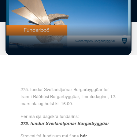
275. fundur Sveitarstjórnar Borgarbyggðar fer
fram í Ráðhúsi Borgarbyggðar, fimmtudaginn, 12.
mars nk. og hefst kl. 16:00.
Hér má sjá dagskrá fundarins:
275. fundur Sveitarstjórnar Borgarbyggðar
Streymi frá fundinum má finna
hér
.