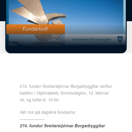
274. fundur Sveitarstjórnar Borgarbyggðar verður
haldinn í Hjálmakletti, fimmtudaginn, 12. febrúar
nk. og hefst kl. 16:00.
Hér má sjá dagskrá fundarins:
——————
274. fundur Sveitarstjórnar Borgarbyggðar