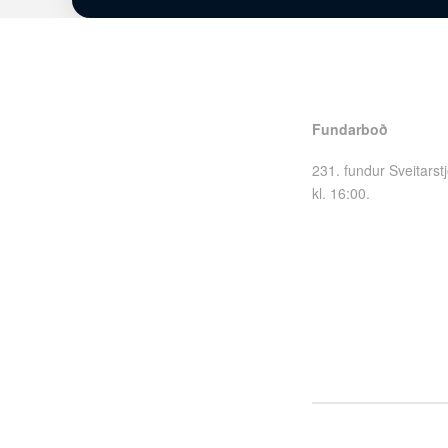
Fundarboð
231. fundur Sveitarst
kl. 16:00.
Dagskrá fundarins er
Beint streymi frá fun