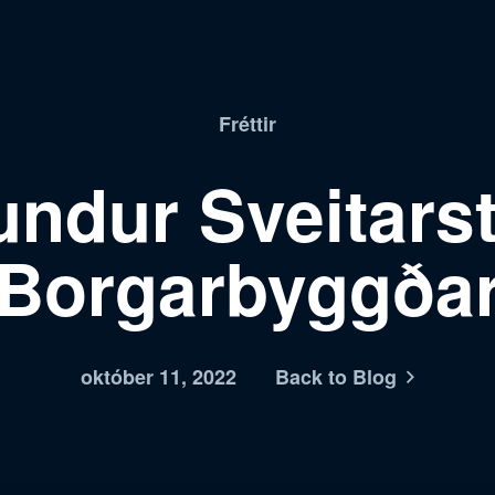
Fréttir
undur Sveitars
Borgarbyggða
október 11, 2022
Back to Blog