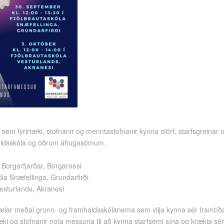
sem fyrirtæki, stofnanir og menntastofnanir kynna störf, starfsgreinar 
ldsskóla og öðrum áhugasömum.
Borgarfjarðar, Borgarnesi
la Snæfellinga, Grundarfirði
Vesturlands, Akranesi
sælar meðal grunn- og framhaldsskólanema sem vilja kynna sér framtíð
ki og stofnanir nota messuna til að kynna starfsemi sína og krækja sér í