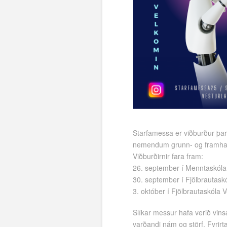
Starfamessa er viðburður þar 
nemendum grunn- og framha
Viðburðirnir fara fram:
26. september í Menntaskóla 
30. september í Fjölbrautaskó
3. október í Fjölbrautaskóla 
Slíkar messur hafa verið vin
varðandi nám og störf. Fyrirtæ