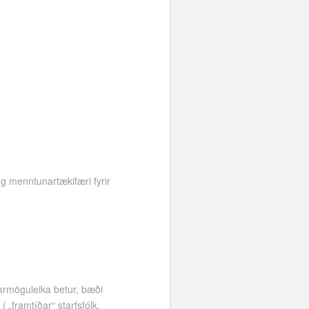
og menntunartækifæri fyrir
armöguleika betur, bæði
 „framtíðar“ starfsfólk.