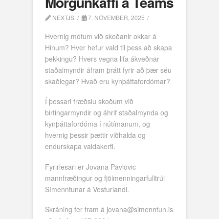
Morgunkaffi á Teams
NEXTJS
7. NÓVEMBER, 2025
Hvernig mótum við skoðanir okkar á
Hinum? Hver hefur vald til þess að skapa
þekkingu? Hvers vegna lifa ákveðnar
staðalmyndir áfram þrátt fyrir að þær séu
skaðlegar? Hvað eru kynþáttafordómar?
Í þessari fræðslu skoðum við
birtingarmyndir og áhrif staðalmynda og
kynþáttafordóma í nútímanum, og
hvernig þessir þættir viðhalda og
endurskapa valdakerfi.
Fyrirlesari er Jovana Pavlovic
mannfræðingur og fjölmenningarfulltrúi
Símenntunar á Vesturlandi.
Skráning fer fram á jovana@simenntun.is