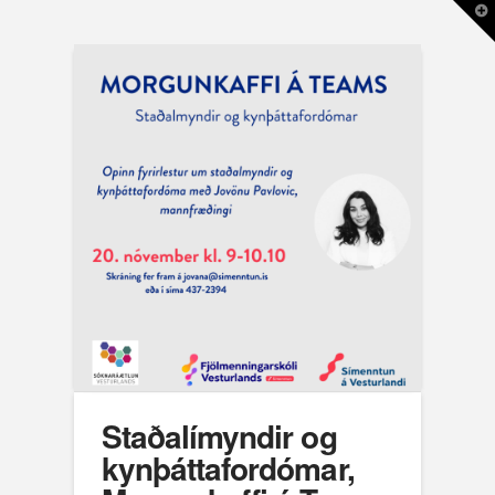
T
t
W
Staðalímyndir og
kynþáttafordómar,