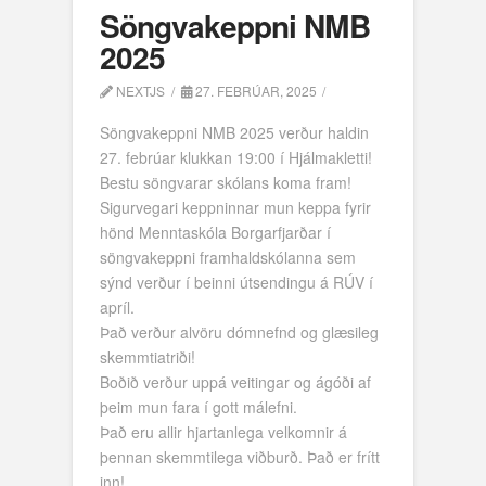
Söngvakeppni NMB
2025
NEXTJS
27. FEBRÚAR, 2025
Söngvakeppni NMB 2025 verður haldin
27. febrúar klukkan 19:00 í Hjálmakletti!
Bestu söngvarar skólans koma fram!
Sigurvegari keppninnar mun keppa fyrir
hönd Menntaskóla Borgarfjarðar í
söngvakeppni framhaldskólanna sem
sýnd verður í beinni útsendingu á RÚV í
apríl.
Það verður alvöru dómnefnd og glæsileg
skemmtiatriði!
Boðið verður uppá veitingar og ágóði af
þeim mun fara í gott málefni.
Það eru allir hjartanlega velkomnir á
þennan skemmtilega viðburð. Það er frítt
inn!