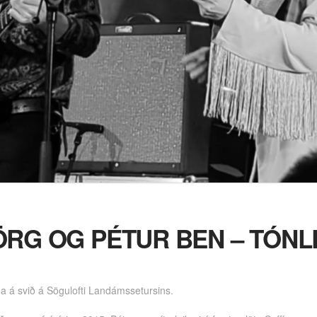
ÖRG OG PÉTUR BEN – TÓNL
ga á svið á Sögulofti Landámssetursins.