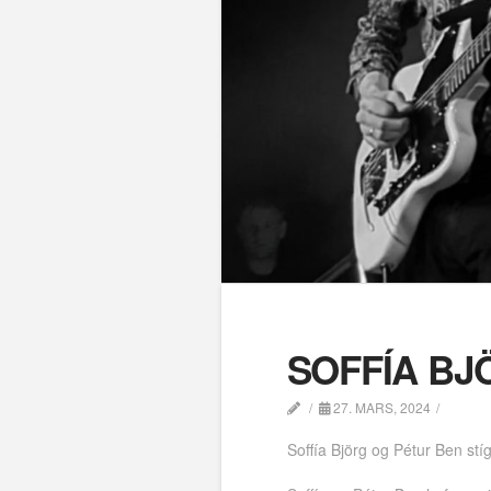
SOFFÍA BJ
27. MARS, 2024
Soffía Björg og Pétur Ben stí