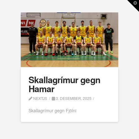
T
t
W
Skallagrímur gegn
Hamar
NEXTJS
3. DESEMBER, 2025
Skallagrímur gegn Fjölni