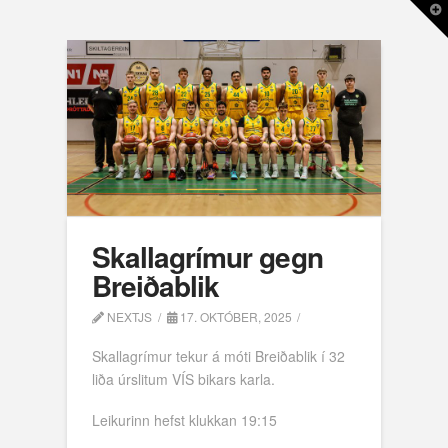
T
t
W
Skallagrímur gegn
Breiðablik
NEXTJS
17. OKTÓBER, 2025
Skallagrímur tekur á móti Breiðablik í 32
liða úrslitum VÍS bikars karla.
Leikurinn hefst klukkan 19:15