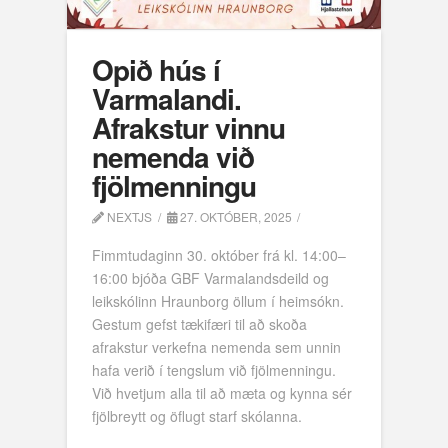
Opið hús í
Varmalandi.
Afrakstur vinnu
nemenda við
fjölmenningu
NEXTJS
27. OKTÓBER, 2025
Fimmtudaginn 30. október frá kl. 14:00–
16:00 bjóða GBF Varmalandsdeild og
leikskólinn Hraunborg öllum í heimsókn.
Gestum gefst tækifæri til að skoða
afrakstur verkefna nemenda sem unnin
hafa verið í tengslum við fjölmenningu.
Við hvetjum alla til að mæta og kynna sér
fjölbreytt og öflugt starf skólanna.