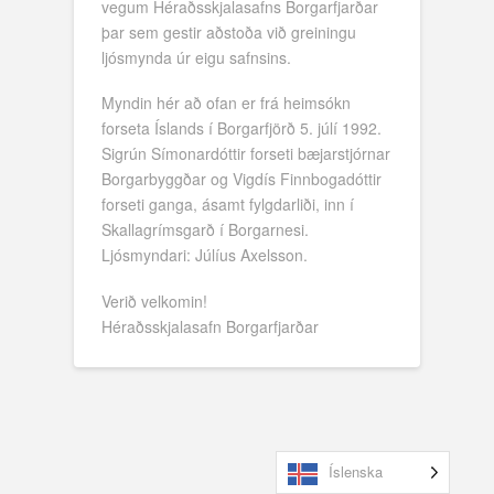
vegum Héraðsskjalasafns Borgarfjarðar
þar sem gestir aðstoða við greiningu
ljósmynda úr eigu safnsins.
Myndin hér að ofan er frá heimsókn
forseta Íslands í Borgarfjörð 5. júlí 1992.
Sigrún Símonardóttir forseti bæjarstjórnar
Borgarbyggðar og Vigdís Finnbogadóttir
forseti ganga, ásamt fylgdarliði, inn í
Skallagrímsgarð í Borgarnesi.
Ljósmyndari: Júlíus Axelsson.
Verið velkomin!
Héraðsskjalasafn Borgarfjarðar
Íslenska