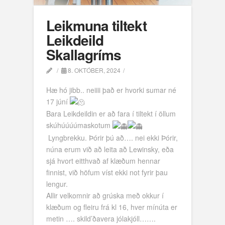
Leikmuna tiltekt
Leikdeild
Skallagríms
8. OKTÓBER, 2024
Hæ hó jibb.. neiiii það er hvorki sumar né
17 júní
Bara Leikdeildin er að fara í tiltekt í öllum
skúhúúúúmaskotum
Lyngbrekku. Þórir þú að…. nei ekki Þórir,
núna erum við að leita að Lewinsky, eða
sjá hvort eitthvað af klæðum hennar
finnist, við höfum víst ekki not fyrir þau
lengur.
Allir velkomnir að grúska með okkur í
klæðum og fleiru frá kl 16, hver mínúta er
metin …. skild’ðavera jólakjóll…….