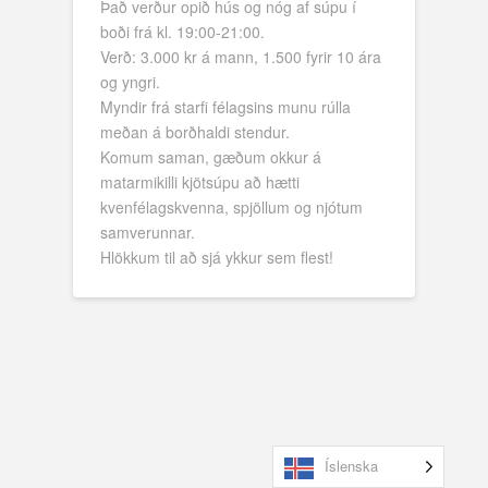
Það verður opið hús og nóg af súpu í
boði frá kl. 19:00-21:00.
Verð: 3.000 kr á mann, 1.500 fyrir 10 ára
og yngri.
Myndir frá starfi félagsins munu rúlla
meðan á borðhaldi stendur.
Komum saman, gæðum okkur á
matarmikilli kjötsúpu að hætti
kvenfélagskvenna, spjöllum og njótum
samverunnar.
Hlökkum til að sjá ykkur sem flest!
Íslenska