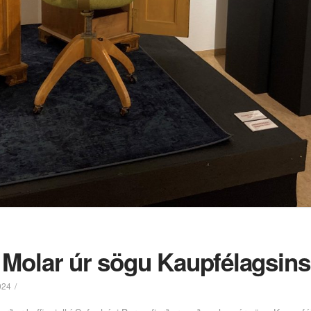
– Molar úr sögu Kaupfélagsins
024