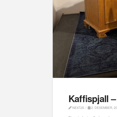
Kaffispjall 
NEXTJS
2. DESEMBER, 2