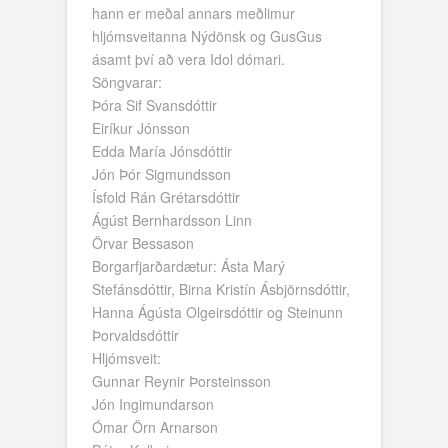
hann er meðal annars meðlimur
hljómsveitanna Nýdönsk og GusGus
ásamt því að vera Idol dómari.
Söngvarar:
Þóra Sif Svansdóttir
Eiríkur Jónsson
Edda María Jónsdóttir
Jón Þór Sigmundsson
Ísfold Rán Grétarsdóttir
Ágúst Bernhardsson Linn
Örvar Bessason
Borgarfjarðardætur: Ásta Marý
Stefánsdóttir, Birna Kristín Ásbjörnsdóttir,
Hanna Ágústa Olgeirsdóttir og Steinunn
Þorvaldsdóttir
Hljómsveit:
Gunnar Reynir Þorsteinsson
Jón Ingimundarson
Ómar Örn Arnarson