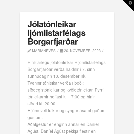
T
t
W
Jólatónleikar
ljómlistarfélags
Borgarfjarðar
MARIANEVES
20. NÓVEMBER, 2023
Hinir árlegu jólatónleikar Hljómlistarfélags
Borgarfjarðar verða haldnir í 7. sinn
sunnudaginn 10. desember nk.
Tvennir tónleikar verða í boði;
síðdegistónleikar og kvöldtónleikar. Fyrri
tónleikarnir hefjast kl. 17:00 og hinir
síðari kl. 20:00.
Hljómsveit leikur og syngur ásamt góðum
gestum.
Aðalgestur er enginn annar en Daníel
Ágúst. Daníel Ágúst þekkja flestir en