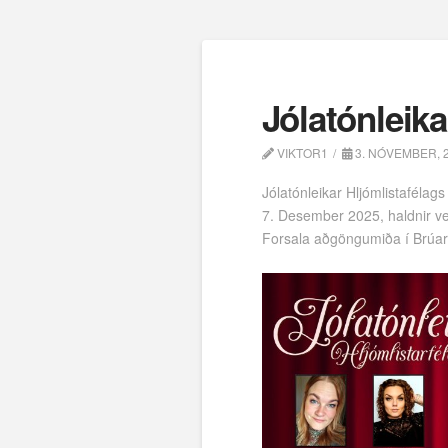
Jólatónleika
VIKTOR1
3. NÓVEMBER, 
Jólatónleikar Hljómlistafélag
7. Desember 2025, haldnir verð
Forsala aðgöngumiða í Brúart