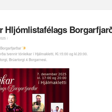
r Hljómlistafélags Borgarfjar
2025
s Borgarfjarðar
a tvennir tónleikar í Hjálmakletti, Kl.15:00 og kl.20:00.
orgi, Brúartorgi 4 Borgarnesi.