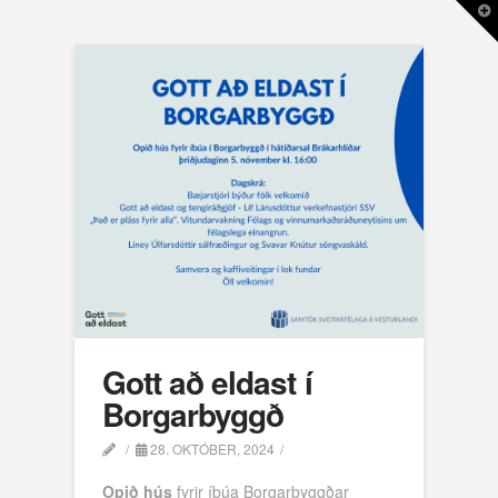
T
t
W
Gott að eldast í
Borgarbyggð
28. OKTÓBER, 2024
Opið hús
fyrir íbúa Borgarbyggðar