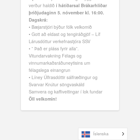
verður haldið
í hátíðarsal Brákarhlíðar
þriðjudaginn 5. nóvember kl. 16:00.
Dagskrá:
• Bæjarstjóri býður fólk velkomið
• Gott að eldast og tengiráðgjöf – Líf
Lárusdóttur verkefnastjóra SSV
• ” Það er pláss fyrir alla”.
Vitundarvakning Félags og
vinnumarkaðsráðuneytisins um
félagslega einangrun
• Líney Úlfrasdóttir sálfræðingur og
Svarvar Knútur söngvaskáld
Samvera og kaffiveitingar í lok fundar
Öll velkomin!
Íslenska