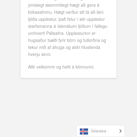
ýmislegt skemmtilegt hægt að gera á
bókasafninu. Hægt verður að fá að láni
ljóða upplestur. það felur í sér upplestur
starfsmanna á íslenskum ljóðum í fallegu
umhverfi Pállsafns. Upplesturinn er
hugsaður bæði fyrir börn og fullorðna og
tekur mið af áhuga og aldri hlustenda
hverju sinni.
Allir velkomnir og heitt á könnunni.
Íslenska