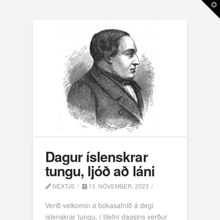
T
t
W
Dagur íslenskrar
tungu, ljóð að láni
NEXTJS
13. NÓVEMBER, 2023
Verið velkomin á bókasafnið á degi
íslenskrar tungu, í tilefni dagsins verður