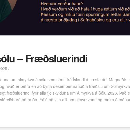
sólu – Fræðsluerindi
2025
skylduna um almyrkva á sólu sem sérst frá Íslandi á næsta ári. Magnaði
u og hvað er betra en að byrja desembermánuð á fræðslu um Sólmyrkv
gt fræðsluerindi fyrir alla fjölskylduna um Almyrkva á Sólu 2026. Það 
um stórviðburð að ræða. Fáið að vita allt um almyrkvann og meira á mán