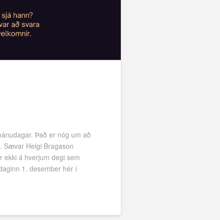
r mánudagar. Það er nóg um að
a. Sævar Helgi Bragason
er ekki á hverjum degi sem
udaginn 1. desember hér í