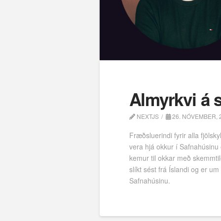
Almyrkvi á 
NEXTJS
26. NÓVEMBER, 
Fræðsluerindi fyrir alla fjöl
vera hjá okkur í Safnahúsin
kemur til okkar með skemmtile
slíkt sést frá Íslandi og er 
Safnahúsinu.