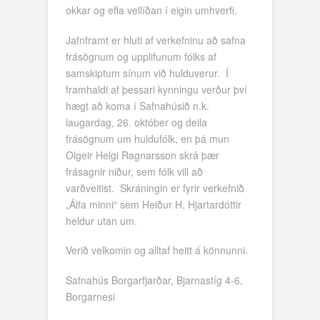
okkar og efla vellíðan í eigin umhverfi.
Jafnframt er hluti af verkefninu að safna
frásögnum og upplifunum fólks af
samskiptum sínum við hulduverur. Í
framhaldi af þessari kynningu verður því
hægt að koma í Safnahúsið n.k.
laugardag, 26. október og deila
frásögnum um huldufólk, en þá mun
Olgeir Helgi Ragnarsson skrá þær
frásagnir niður, sem fólk vill að
varðveitist. Skráningin er fyrir verkefnið
„Álfa minni“ sem Heiður H. Hjartardóttir
heldur utan um.
Verið velkomin og alltaf heitt á könnunni.
Safnahús Borgarfjarðar, Bjarnastíg 4-6,
Borgarnesi