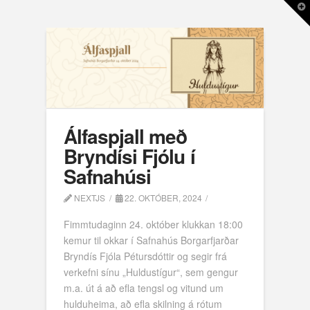
T
t
W
Álfaspjall með
Bryndísi Fjólu í
Safnahúsi
NEXTJS
22. OKTÓBER, 2024
Fimmtudaginn 24. október klukkan 18:00
kemur til okkar í Safnahús Borgarfjarðar
Bryndís Fjóla Pétursdóttir og segir frá
verkefni sínu „Huldustígur“, sem gengur
m.a. út á að efla tengsl og vitund um
hulduheima, að efla skilning á rótum