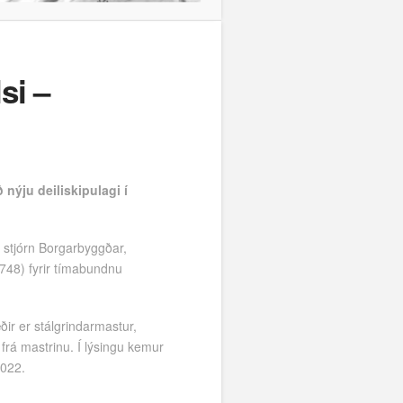
si –
 nýju deiliskipulagi í
 stjórn Borgarbyggðar,
748) fyrir tímabundnu
ir er stálgrindarmastur,
frá mastrinu. Í lýsingu kemur
2022.