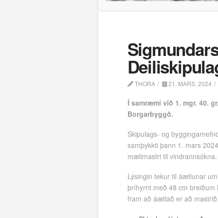
Sigmundarst
Deiliskipula
THORA
21. MARS, 2024
Í samræmi við 1. mgr. 40. g
Borgarbyggð.
Skipulags- og byggingarnefnd
samþykkti þann 1. mars 2024 
mælimastri til vindrannsókna.
Lýsingin tekur til áætlunar u
þríhyrnt með 48 cm breiðum hl
fram að áætlað er að mastrið