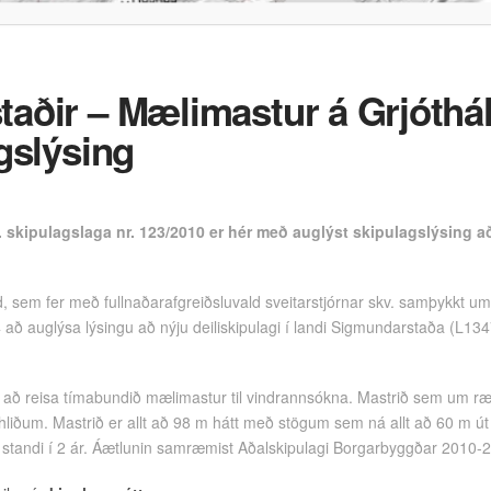
aðir – Mælimastur á Grjóthál
gslýsing
r. skipulagslaga nr. 123/2010 er hér með auglýst skipulagslýsing að
, sem fer með fullnaðarafgreiðsluvald sveitarstjórnar skv. samþykkt um
að auglýsa lýsingu að nýju deiliskipulagi í landi Sigmundarstaða (L134
m að reisa tímabundið mælimastur til vindrannsókna. Mastrið sem um ræð
iðum. Mastrið er allt að 98 m hátt með stögum sem ná allt að 60 m út 
 standi í 2 ár. Áætlunin samræmist Aðalskipulagi Borgarbyggðar 2010-