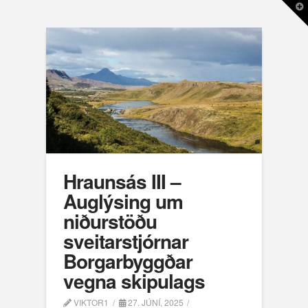
T
t
W
Hraunsás III –
Auglýsing um
niðurstöðu
sveitarstjórnar
Borgarbyggðar
vegna skipulags
VIKTOR1
27. JÚNÍ, 2025