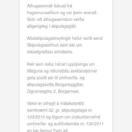
Athugasemdir bárust frá
hagsmunaaðilum og var þeim svarað.
Svör við athugasemdum verða
aðgengileg í skipulagsgátt.
Aðalskipulagsbreytingin hefur verið send
Skipulagsstofnun sem sér um
lokaafgreiðslu erindisins.
Þeir sem óska nánari upplýsinga um
tillöguna og niðurstöðu sveitarstjórnar
geta snúið sér til umhverfis- og
skipulagssviðs Borgarbyggðar,
Digranesgötu 2, Borgarnesi.
Vakin er athygli á málskotsrétti
samkvæmt
52. gr. skipulagslaga nr.
123/2010
og lögum um úrskurðarnefnd
umhverfis- og auðlindamála
nr. 130/2011
en þar kemur fram að