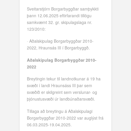
Sveitarstjórn Borgarbyggðar samþykkti
þann 12.06.2025 eftirfarandi tillögu
samkvæmt 32. gr. skipulagslaga nr.
123/2010:
· Aðalskipulag Borgarbyggðar 2010-
2022, Hraunsás III í Borgarbyggð.
Aðalskipulag Borgarbyggðar 2010-
2022
Breytingin tekur til landnotkunar á 19 ha
svæði í landi Hraunsáss III þar sem
svæðið er skilgreint sem verslunar- og
þjónustusvæði úr landbúnaðarsvæði.
Tillaga að breytingu á Aðalskipulagi
Borgarbyggðar 2010-2022 var auglýst frá
06.03.2025-19.04.2025.