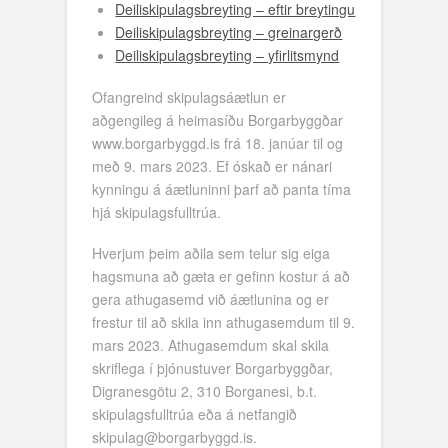
Deiliskipulagsbreyting – eftir breytingu
Deiliskipulagsbreyting – greinargerð
Deiliskipulagsbreyting – yfirlitsmynd
Ofangreind skipulagsáætlun er
aðgengileg á heimasíðu Borgarbyggðar
www.borgarbyggd.is frá 18. janúar til og
með 9. mars 2023. Ef óskað er nánari
kynningu á áætluninni þarf að panta tíma
hjá skipulagsfulltrúa.
Hverjum þeim aðila sem telur sig eiga
hagsmuna að gæta er gefinn kostur á að
gera athugasemd við áætlunina og er
frestur til að skila inn athugasemdum til 9.
mars 2023. Athugasemdum skal skila
skriflega í þjónustuver Borgarbyggðar,
Digranesgötu 2, 310 Borganesi, b.t.
skipulagsfulltrúa eða á netfangið
skipulag@borgarbyggd.is.