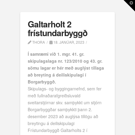
T
t
W
Galtarholt 2
frístundarbyggð
THORA
18. JANÚAR, 2023
Í samræmi við 1. mgr. 41. gr.
skipulagslaga nr. 123/2010 og 43. gr.
sömu lagar er hér með auglýst tillaga
að breyting á deiliskipulagi í
Borgarbyggð.
Skipulags- og byggingarnefnd, sem fer
með fullnaðarafgreiðsluvald
sveitarstjórnar skv. samþykkt um stjórn
Borgarbyggðar samþykkti þann 2.
desember 2023 að auglýsa tillögu að
breytingu á deiliskipulagi
Frístundarbyggð Galtarholts 2 í