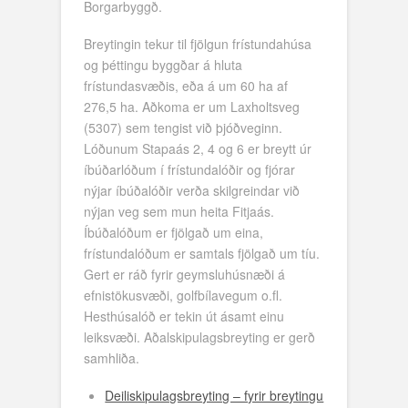
Borgarbyggð.
Breytingin tekur til fjölgun frístundahúsa
og þéttingu byggðar á hluta
frístundasvæðis, eða á um 60 ha af
276,5 ha. Aðkoma er um Laxholtsveg
(5307) sem tengist við þjóðveginn.
Lóðunum Stapaás 2, 4 og 6 er breytt úr
íbúðarlóðum í frístundalóðir og fjórar
nýjar íbúðalóðir verða skilgreindar við
nýjan veg sem mun heita Fitjaás.
Íbúðalóðum er fjölgað um eina,
frístundalóðum er samtals fjölgað um tíu.
Gert er ráð fyrir geymsluhúsnæði á
efnistökusvæði, golfbílavegum o.fl.
Hesthúsalóð er tekin út ásamt einu
leiksvæði. Aðalskipulagsbreyting er gerð
samhliða.
Deiliskipulagsbreyting – fyrir breytingu