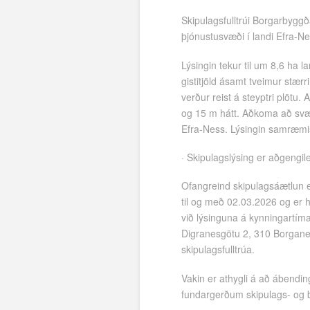
Skipulagsfulltrúi Borgarbyggð
þjónustusvæði í landi Efra-N
Lýsingin tekur til um 8,6 ha 
gistitjöld ásamt tveimur stærr
verður reist á steyptri plötu
og 15 m hátt. Aðkoma að svæ
Efra-Ness. Lýsingin samræmi
· Skipulagslýsing er aðgengil
Ofangreind skipulagsáætlun e
til og með 02.03.2026 og er
við lýsinguna á kynningartíma
Digranesgötu 2, 310 Borganesi
skipulagsfulltrúa.
Vakin er athygli á að ábending
fundargerðum skipulags- og 