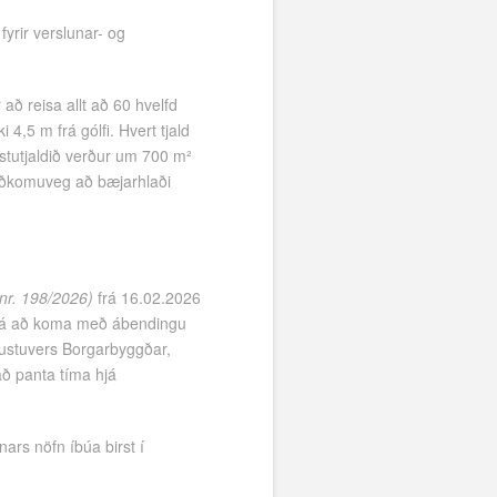
yrir verslunar- og
að reisa allt að 60 hvelfd
4,5 m frá gólfi. Hvert tjald
ustutjaldið verður um 700 m²
aðkomuveg að bæjarhlaði
nr. 198/2026)
frá 16.02.2026
ur á að koma með ábendingu
ónustuvers Borgarbyggðar,
að panta tíma hjá
nars nöfn íbúa birst í