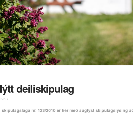
ýtt deiliskipulag
026
r. skipulagslaga nr. 123/2010 er hér með auglýst skipulagslýsing að 