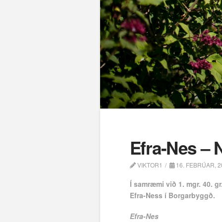
Efra-Nes – N
VIKTOR1
16. FEBRÚAR, 2
Í samræmi við 1. mgr. 40. g
Efra-Ness í Borgarbyggð.
Efra-Nes