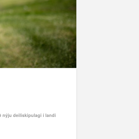
nýju deiliskipulagi í landi