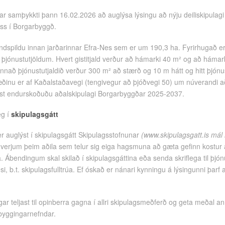
ar samþykkti þann 16.02.2026 að auglýsa lýsingu að nýju deiliskipulagi f
ess í Borgarbyggð.
landspildu innan jarðarinnar Efra-Nes sem er um 190,3 ha. Fyrirhugað er 
i þjónustutjöldum. Hvert gistitjald verður að hámarki 40 m² og að hámarki 
. Annað þjónustutjaldið verður 300 m² að stærð og 10 m hátt og hitt þjón
ðinu er af Kaðalstaðavegi (tengivegur að þjóðvegi 50) um núverandi 
st endurskoðuðu aðalskipulagi Borgarbyggðar 2025-2037.
eg í
skipulagsgátt
r auglýst í skipulagsgátt Skipulagsstofnunar
(www.skipulagsgatt.is mál 
 hverjum þeim aðila sem telur sig eiga hagsmuna að gæta gefinn kost
. Ábendingum skal skilað í skipulagsgáttina eða senda skriflega til þj
, b.t. skipulagsfulltrúa. Ef óskað er nánari kynningu á lýsingunni þarf 
ar teljast til opinberra gagna í allri skipulagsmeðferð og geta meðal an
byggingarnefndar.