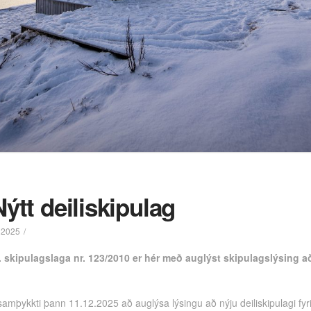
ýtt deiliskipulag
 2025
r. skipulagslaga nr. 123/2010 er hér með auglýst skipulagslýsing að 
amþykkti þann 11.12.2025 að auglýsa lýsingu að nýju deiliskipulagi fyri