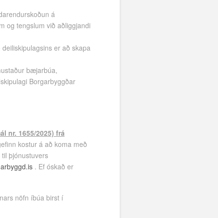
ildarendurskoðun á
m og tengslum við aðliggjandi
deiliskipulagsins er að skapa
mustaður bæjarbúa,
lskipulagi Borgarbyggðar
l nr. 1655/2025)
frá
gefinn kostur á að koma með
til þjónustuvers
arbyggd.is
. Ef óskað er
nars nöfn íbúa birst í