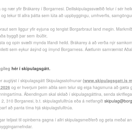
 og nær yfir Brákarey í Borgarnesi. Deiliskipulagssvæðið felur í sér he
 og tekur til allra þátta sem lúta að uppbyggingu, umhverfis, samgöngu
aut sem liggur yfir eyjuna og tengist Borgarbraut land megin. Markmið 
aða byggð þar sem íbúðir,
usta og opin svæði mynda lifandi heild. Brákarey á að verða nýr samko
kennileiti sem eykur ásýnd og ímynd Borgarness. Áætlunin samræmist Aða
ngileg
hér í skipulagsgátt.
r auglýst í skipulagsgátt Skipulagsstofnunar
(
www.skipulagsgatt.is má
.2026
og er hverjum þeim aðila sem telur sig eiga hagsmuna að gæta 
ningartíma. Ábendingum skal skilað í skipulagsgáttina, senda skriflega 
2, 310 Borganesi, b.t. skipulagsfulltrúa eða á netfangið
skipulag@borg
arf að panta tíma hjá skipulagsfulltrúa.
ar teljast til opinberra gagna í allri skipulagsmeðferð og geta meðal an
byggingarnefndar.