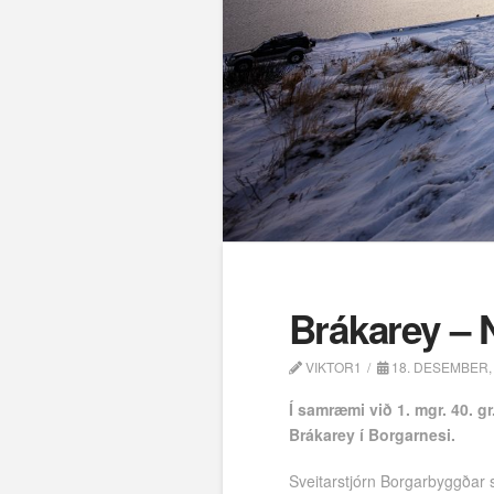
Brákarey – N
VIKTOR1
18. DESEMBER,
Í samræmi við 1. mgr. 40. g
Brákarey í Borgarnesi.
Sveitarstjórn Borgarbyggðar s