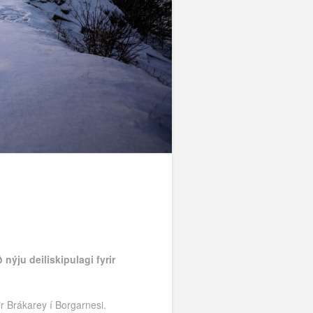
nýju deiliskipulagi fyrir
r Brákarey í Borgarnesi.