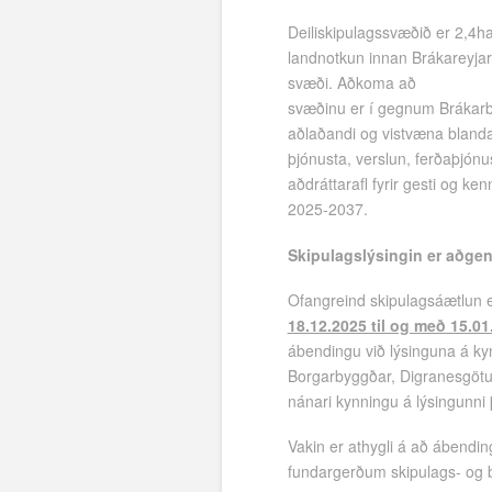
Deiliskipulagssvæðið er 2,4ha
landnotkun innan Brákareyjar
svæði. Aðkoma að
svæðinu er í gegnum Brákarbr
aðlaðandi og vistvæna bland
þjónusta, verslun, ferðaþjón
aðdráttarafl fyrir gesti og 
2025-2037.
Skipulagslýsingin er aðge
Ofangreind skipulagsáætlun e
18.12.2025 til og með 15.01
ábendingu við lýsinguna á kyn
Borgarbyggðar, Digranesgötu 
nánari kynningu á lýsingunni þ
Vakin er athygli á að ábending
fundargerðum skipulags- og 