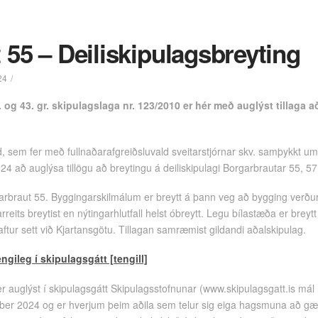
 55 – Deiliskipulagsbreyting
24
. og 43. gr. skipulagslaga nr. 123/2010 er hér með auglýst tillaga a
, sem fer með fullnaðarafgreiðsluvald sveitarstjórnar skv. samþykkt um
4 að auglýsa tillögu að breytingu á deiliskipulagi Borgarbrautar 55, 57
garbraut 55. Byggingarskilmálum er breytt á þann veg að bygging verður
eits breytist en nýtingarhlutfall helst óbreytt. Legu bílastæða er breytt
aftur sett við Kjartansgötu. Tillagan samræmist gildandi aðalskipulag.
ngileg í skipulagsgátt [tengill]
 auglýst í skipulagsgátt Skipulagsstofnunar (www.skipulagsgatt.is mál 
ber 2024 og er hverjum þeim aðila sem telur sig eiga hagsmuna að gæt