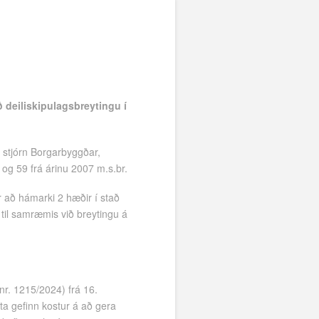
ð deiliskipulagsbreytingu í
 stjórn Borgarbyggðar,
 og 59 frá árinu 2007 m.s.br.
 að hámarki 2 hæðir í stað
 til samræmis við breytingu á
nr. 1215/2024) frá 16.
a gefinn kostur á að gera