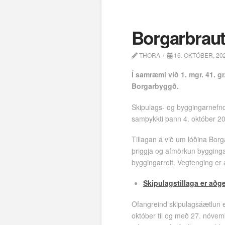
Borgarbraut
THORA
16. OKTÓBER, 20
Í samræmi við 1. mgr. 41. gr
Borgarbyggð.
Skipulags- og byggingarnefnd
samþykkti þann 4. október 202
Tillagan á við um lóðina Bor
þriggja og afmörkun byggingarr
byggingarreit. Vegtenging er 
Skipulagstillaga er aðge
Ofangreind skipulagsáætlun er
október til og með 27. nóvem