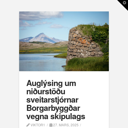
T
t
W
Auglýsing um
niðurstöðu
sveitarstjórnar
Borgarbyggðar
vegna skipulags
VIKTOR1
27. MARS, 2025