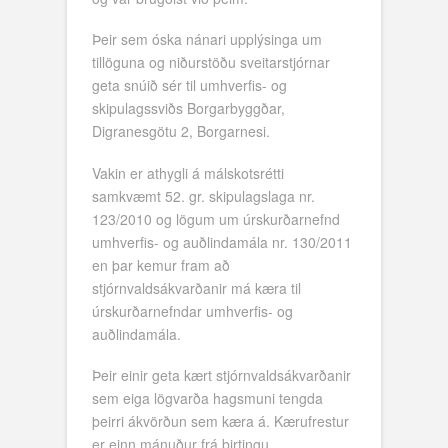
Þeir sem óska nánari upplýsinga um
tillöguna og niðurstöðu sveitarstjórnar
geta snúið sér til umhverfis- og
skipulagssviðs Borgarbyggðar,
Digranesgötu 2, Borgarnesi.
Vakin er athygli á málskotsrétti
samkvæmt 52. gr. skipulagslaga nr.
123/2010 og lögum um úrskurðarnefnd
umhverfis- og auðlindamála nr. 130/2011
en þar kemur fram að
stjórnvaldsákvarðanir má kæra til
úrskurðarnefndar umhverfis- og
auðlindamála.
Þeir einir geta kært stjórnvaldsákvarðanir
sem eiga lögvarða hagsmuni tengda
þeirri ákvörðun sem kæra á. Kærufrestur
er einn mánuður frá birtingu