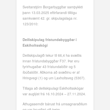
Sveitarstjórn Borgarbyggðar samþykkti
þann 13.03.2025 eftirfarandi tillögu
samkvæmt 42. gr. skipulagslaga nr.
123/2010:
Deiliskipulag frístundabyggðar í
Eskiholtsskógi
Deiliskipulagið tekur til 66,4 ha svæðis
innan frístundabyggðar F37. Þar eru
fyrirhugaðar 43 frístundalóðir og 5
íbúðalóðir. Aðkoma að svæðinu er af
Hringvegi (1) og um Laxholtsveg (5307).
Tillaga að deiliskipulagi Eskiholtsskógar
var auglýst frá 16.10.2024 – 27.11.2024.
Athugasemdir bárust frá umsagnaraðilum
og var brugðist við þeim.